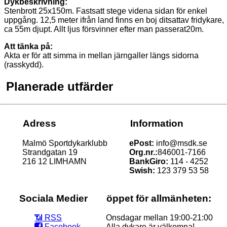
Dykbeskrivning:
Stenbrott 25x150m. Fastsatt stege videna sidan för enkel
uppgång. 12,5 meter ifrån land finns en boj ditsattav fridykare,
ca 55m djupt. Allt ljus försvinner efter man passerat20m.
Att tänka på:
Akta er för att simma in mellan järngaller längs sidorna
(rasskydd).
Planerade utfärder
Adress
Information
Malmö Sportdykarklubb
ePost:
info@msdk.se
Strandgatan 19
Org.nr.:
846001-7166
216 12 LIMHAMN
BankGiro:
114 - 4252
Swish:
123 379 53 58
Sociala Medier
öppet för allmänheten:
📶‭ RSS
Onsdagar mellan 19:00-21:00
f
Facebook
Alla dykare är välkomna!