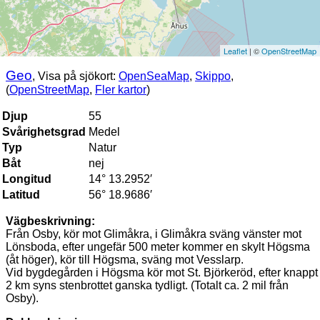
Leaflet
| ©
OpenStreetMap
Geo
, Visa på sjökort:
OpenSeaMap
,
Skippo
,
(
OpenStreetMap
,
Fler kartor
)
Djup
55
Svårighetsgrad
Medel
Typ
Natur
Båt
nej
Longitud
14° 13.2952′
Latitud
56° 18.9686′
Vägbeskrivning:
Från Osby, kör mot Glimåkra, i Glimåkra sväng vänster mot
Lönsboda, efter ungefär 500 meter kommer en skylt Högsma
(åt höger), kör till Högsma, sväng mot Vesslarp.
Vid bygdegården i Högsma kör mot St. Björkeröd, efter knappt
2 km syns stenbrottet ganska tydligt. (Totalt ca. 2 mil från
Osby).