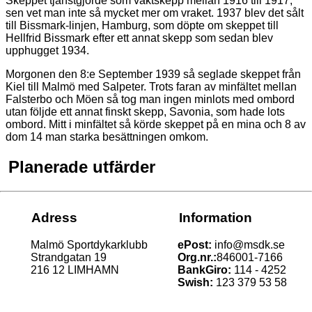
Skeppet tjänstgjorde som vaktskepp mellan 1916 till 1917,
sen vet man inte så mycket mer om vraket. 1937 blev det sålt
till Bissmark-linjen, Hamburg, som döpte om skeppet till
Hellfrid Bissmark efter ett annat skepp som sedan blev
upphugget 1934.
Morgonen den 8:e September 1939 så seglade skeppet från
Kiel till Malmö med Salpeter. Trots faran av minfältet mellan
Falsterbo och Möen så tog man ingen minlots med ombord
utan följde ett annat finskt skepp, Savonia, som hade lots
ombord. Mitt i minfältet så körde skeppet på en mina och 8 av
dom 14 man starka besättningen omkom.
Planerade utfärder
Adress
Information
Malmö Sportdykarklubb
ePost:
info@msdk.se
Strandgatan 19
Org.nr.:
846001-7166
216 12 LIMHAMN
BankGiro:
114 - 4252
Swish:
123 379 53 58