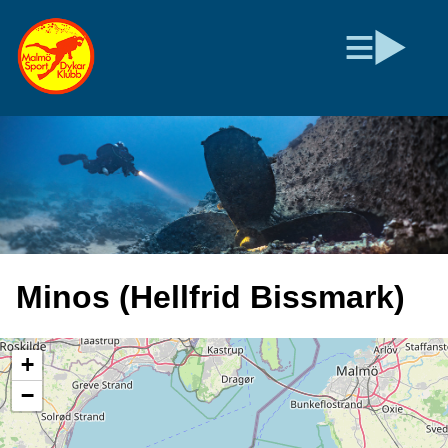
Minos (Hellfrid Bissmark)
+
−