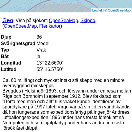
Leaflet
| ©
OpenStreetMap
Geo
, Visa på sjökort:
OpenSeaMap
,
Skippo
,
(
OpenStreetMap
,
Fler kartor
)
Djup
36
Svårighetsgrad
Medel
Typ
Vrak
Båt
ja
Longitud
13° 22.6600′
Latitud
55° 16.5750′
Ca. 60 m. långt och mycket intakt stålskepp med en mindre
överbyggnad midskepps.
Byggdes i Helsingör 1893, och försvann under en resa mellan
Riga och Bornholm i september 1912. Blev förklarad som
"Borta med man och allt" tills vraket kunde identifieras av
sportdykare på 1997 talet. Virgo var på sin tid en världskändis
då hon fungerade som expeditionsfartyg på ingenjör Andrees
luftballongsexpedition 1896 under hans första försök att nå
Nordpolen och som hjälpfartyg under hans andra och sista
försök året därpå.