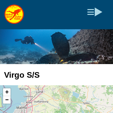
Virgo S/S
+
−