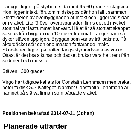
Fartyget ligger på styrbord sida med 45-60 graders slagsida.
Hon ligger intakt, förutom midskepps där hon fallit samman.
Större delen av överbyggnaden är intakt och ligger vid sidan
om vraket. Lite föröver överbyggnaden finns det ett mycket
stort hål var lastrummet har varit. Hålet är så stort att skeppet
saknas från byggan och 10 meter frammåt. Längre fram så
dyker stäven upp igen. Bryggan som var av trä, saknas. På
akterdäcket står den ena masten fortfarande intakt.
Skorstenen ligger på botten langs styrbordssida av vraket.
Oftast är det bra sikt här och däcket brukar vara helt rent från
sediment och musslor.
Stäven i 300 grader
Virgo har tidigare kallats för Constatin Lehnmann men vraket
heter faktisk S/S Kattegat. Namnet Constantin Lehnmann är
namnet på själva firman som bärgade vraket.
Positionen bekräftad 2014-07-21 (Johan
)
Planerade utfärder