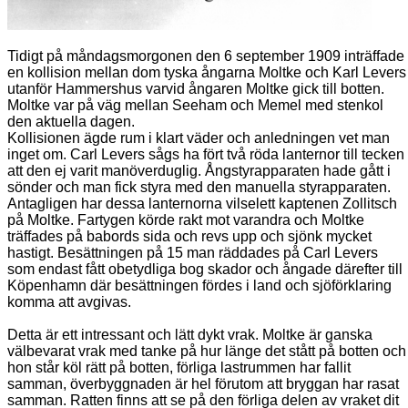
Tidigt på måndagsmorgonen den 6 september 1909 inträffade
en kollision mellan dom tyska ångarna Moltke och Karl Levers
utanför Hammershus varvid ångaren Moltke gick till botten.
Moltke var på väg mellan Seeham och Memel med stenkol
den aktuella dagen.
Kollisionen ägde rum i klart väder och anledningen vet man
inget om. Carl Levers sågs ha fört två röda lanternor till tecken
att den ej varit manöverduglig. Ångstyrapparaten hade gått i
sönder och man fick styra med den manuella styrapparaten.
Antagligen har dessa lanternorna vilselett kaptenen Zollitsch
på Moltke. Fartygen körde rakt mot varandra och Moltke
träffades på babords sida och revs upp och sjönk mycket
hastigt. Besättningen på 15 man räddades på Carl Levers
som endast fått obetydliga bog skador och ångade därefter till
Köpenhamn där besättningen fördes i land och sjöförklaring
komma att avgivas.
Detta är ett intressant och lätt dykt vrak. Moltke är ganska
välbevarat vrak med tanke på hur länge det stått på botten och
hon står köl rätt på botten, förliga lastrummen har fallit
samman, överbyggnaden är hel förutom att bryggan har rasat
samman. Ratten finns att se på den förliga delen av vraket dit