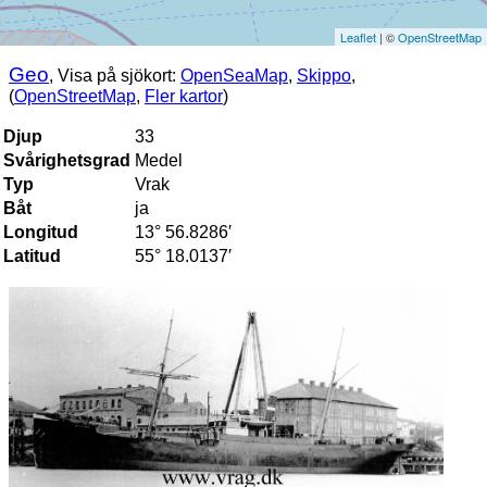
Leaflet
| ©
OpenStreetMap
Geo
, Visa på sjökort:
OpenSeaMap
,
Skippo
,
(
OpenStreetMap
,
Fler kartor
)
Djup
33
Svårighetsgrad
Medel
Typ
Vrak
Båt
ja
Longitud
13° 56.8286′
Latitud
55° 18.0137′