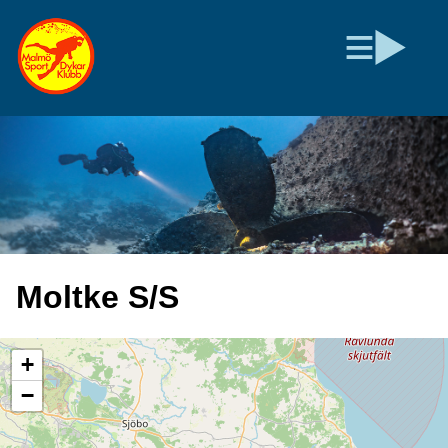
Moltke S/S
+
−