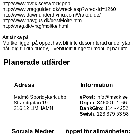
http://www.ovdk.se/swreck.php
http://www.vragguiden.dk/wreck.asp?wreckid=1260
http://www.downunderdiving.com/Vrakguide/
http://www.havgus.dk/oestMolte.htm
http://vrag.dk/vrag/moltke.html
Att tänka på
Moltke ligger på öppet hav, bli inte desorinterad under ytan,
håll dig till din buddy, Eventuellt fungerar mobil ej här ute.
Planerade utfärder
Adress
Information
Malmö Sportdykarklubb
ePost:
info@msdk.se
Strandgatan 19
Org.nr.:
846001-7166
216 12 LIMHAMN
BankGiro:
114 - 4252
Swish:
123 379 53 58
Sociala Medier
öppet för allmänheten: