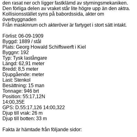
den rasat ner och ligger fastklämd av styrningsmekaniken.
Den förliga delen av vraket står lite högre upp än den aktra.
Kollisionsstället syns på babordssida, akter om
överbyggnaden
Från maskinrum och akteröver är fartyget i stort sätt intakt.
Förlist: 06-09-1909
Byggd: 1889 / stål
Plats: Georg Howald Schiffswerft i Kiel
Byggnr: 192
Typ: Tysk lastångare
Längd: 62,91 meter
Bredd: 8,5 meter
Djupgående: meter
Last: Stenkol
Besättning: 15 man
Tonnage: 946 brt
Position: 55:17,12N
14:00,35E
GPS: D.55:17,126 14:00,322
Djup till vrak: 26 m
Djup till botten: 33 m
Fakta är hämtade från följande sidor: