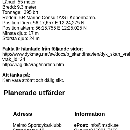
Längd: 55 meter
Bredd: 9,3 meter
Tonnage:. 395 brt
Rederi: BR Marine Consult A/S i Köpenhamn.
Position fören: 56:17,657 E 12:24,275 N
Position aktern: 56:15,755 E 12:25,025 N
Minsta djup: 17 m
Största djup: 24 m
Fakta är hämtade från följande sidor:
http://www.dykmag.net/sv/docs/b_skandinavien/dyk_skan_vra
vrak_id=24
http://vrag.dk/vrag/martina.htm
Att tänka på:
Kan vara strömt och dålig sikt.
Planerade utfärder
Adress
Information
Malmö Sportdykarklubb
ePost:
info@msdk.se