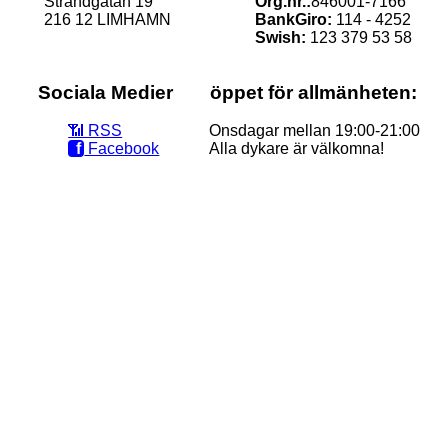
Strandgatan 19
Org.nr.:
846001-7166
216 12 LIMHAMN
BankGiro:
114 - 4252
Swish:
123 379 53 58
Sociala Medier
öppet för allmänheten:
📶‭ RSS
Onsdagar mellan 19:00-21:00
f
Facebook
Alla dykare är välkomna!