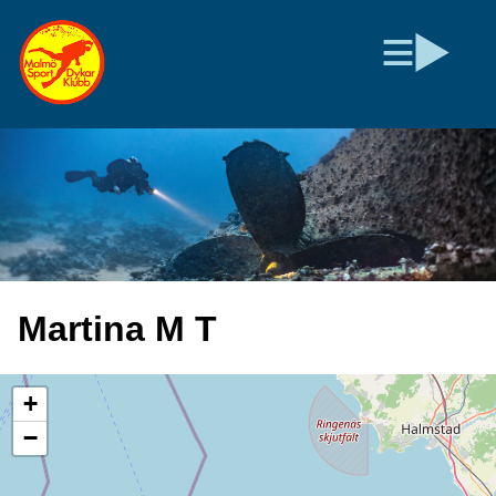
Martina M T
+
−