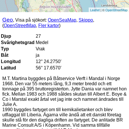
Leaflet
| ©
OpenStreetMap
Geo
, Visa på sjökort:
OpenSeaMap
,
Skippo
,
(
OpenStreetMap
,
Fler kartor
)
Djup
27
Svårighetsgrad
Medel
Typ
Vrak
Båt
ja
Longitud
12° 24.2750′
Latitud
56° 17.6570′
M.T. Martina byggdes på Båtservice Verft i Mandal i Norge
1968. Den var 55 meters lång, 9,3 meter bredd och ett
tonnage på 395 bruttoregisterton. Jytte Dania var namnet hon
fick. Mellan 1983 och 1988 såldes skutan till Albert E. Boye &
Co i Marstal exakt årtal vet jag inte och namnet ändrades till
Julie A.
1990 byggdes fartyget om till kemikalietanker och blev
utflaggat till Liberia. Ägarna ville ändå att ett danskt företag
skulle stå för den dagliga driften av fartyget. De anlitade BR
Marine Consult A/S i Köpenhamn. Vid samma tillfälle