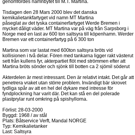
genomfördes namnbytet till M.T. Martina.
Tisdagen den 28 Mars 2000 blev det danska
kemikalietankfartyget vid namn MT Martina
påseglat av det tyska containerfartyget Werde Bremen i
mycket dåligt väder. MT Martina var på väg från Sarpsborg i
Norge med en last av 600 ton saltsyra till köpenhamn. Werder
Bremen var ett containerfartyg på 6 300 ton
Martina som var lastat med 600ton saltsyra bröts vid
kollisionen i två delar. Fören med tankarna ligger rakt västerut
sett från kullens fyr, akterpartiet flöt med strömmen efter att
Martina bröts sönder och sjönk till botten ca 2 sjömil söderut
Akterdelen är mest intressant. Den är relativt intakt. Det går att
penetrera vraket utan större problem. Invändigt bär skrovet
tydliga spår av att en hel del dykare med intresse för
fyndplockning har varit där. Det kan stå en del polerade
plastprylar runt omkring på spishyllorna.
Förlist: 28-03-2000
Byggd: 1968 / av stål
Plats: Båtservice Verft, Mandal NORGE
Typ: Kemikalietanker
Last: Saltsyra