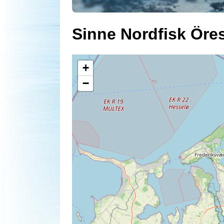
Sinne Nordfisk Öre
+
−