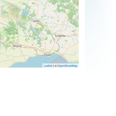
Leaflet
| ©
OpenStreetMap