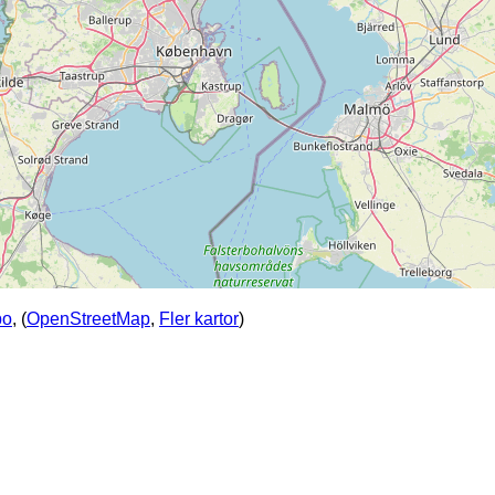
po
, (
OpenStreetMap
,
Fler kartor
)