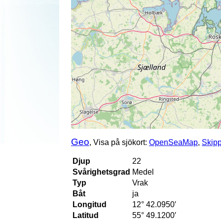
Geo
, Visa på sjökort:
OpenSeaMap
,
Skip
Djup
22
Svårighetsgrad
Medel
Typ
Vrak
Båt
ja
Longitud
12° 42.0950′
Latitud
55° 49.1200′