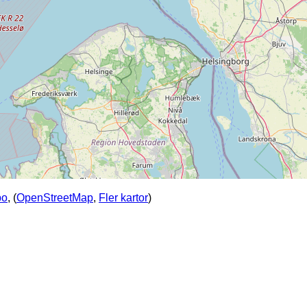
po
, (
OpenStreetMap
,
Fler kartor
)