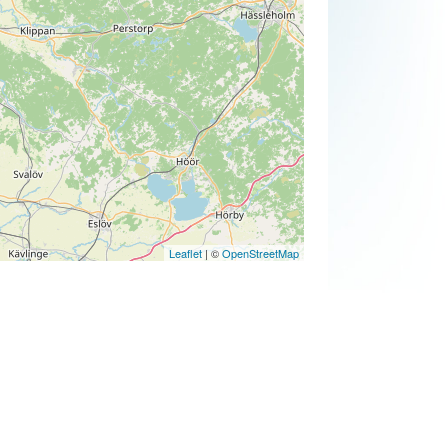
Leaflet
| ©
OpenStreetMap