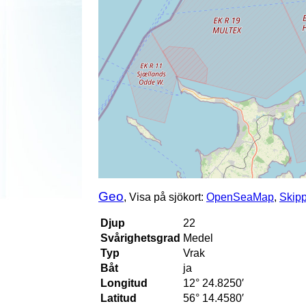
Geo
, Visa på sjökort:
OpenSeaMap
,
Skip
Djup
22
Svårighetsgrad
Medel
Typ
Vrak
Båt
ja
Longitud
12° 24.8250′
Latitud
56° 14.4580′