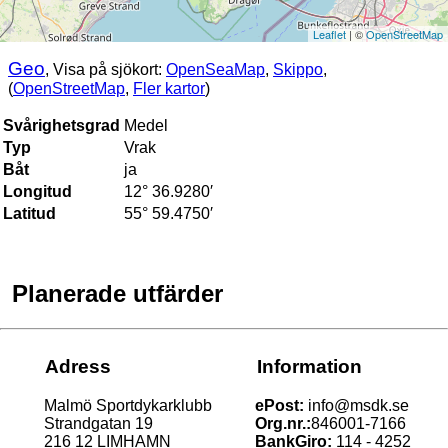
Leaflet
| ©
OpenStreetMap
Geo
, Visa på sjökort:
OpenSeaMap
,
Skippo
,
(
OpenStreetMap
,
Fler kartor
)
Svårighetsgrad
Medel
Typ
Vrak
Båt
ja
Longitud
12° 36.9280′
Latitud
55° 59.4750′
Planerade utfärder
Adress
Information
Malmö Sportdykarklubb
ePost:
info@msdk.se
Strandgatan 19
Org.nr.:
846001-7166
216 12 LIMHAMN
BankGiro:
114 - 4252