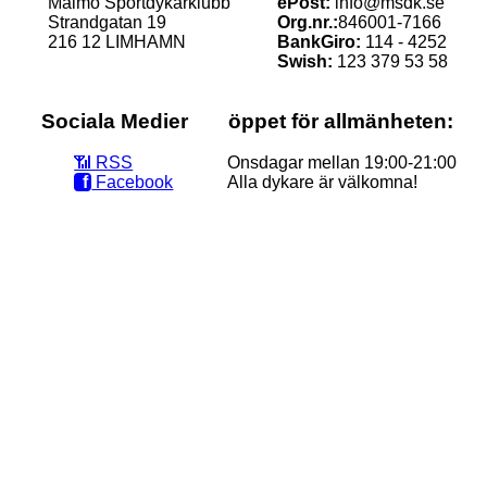
Malmö Sportdykarklubb
ePost:
info@msdk.se
Strandgatan 19
Org.nr.:
846001-7166
216 12 LIMHAMN
BankGiro:
114 - 4252
Swish:
123 379 53 58
Sociala Medier
öppet för allmänheten:
📶‭ RSS
Onsdagar mellan 19:00-21:00
f
Facebook
Alla dykare är välkomna!