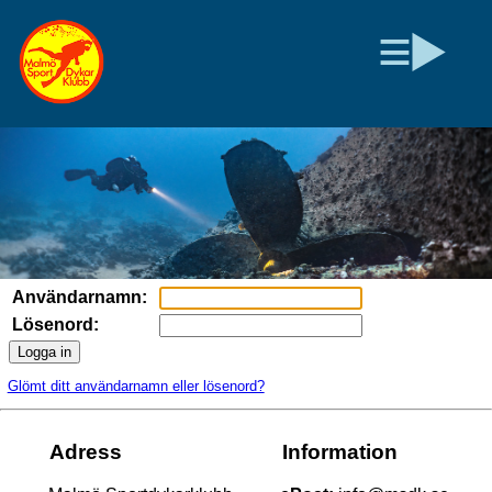
Användarnamn:
Lösenord:
Logga in
Glömt ditt användarnamn eller lösenord?
Adress
Information