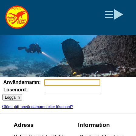
Användarnamn:
Lösenord:
Logga in
Glömt ditt användarnamn eller lösenord?
Adress
Information