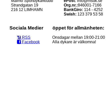
Malmö Sportdykarklubb
ePost:
info@msdk.se
Strandgatan 19
Org.nr.:
846001-7166
216 12 LIMHAMN
BankGiro:
114 - 4252
Swish:
123 379 53 58
Sociala Medier
öppet för allmänheten:
📶‭ RSS
Onsdagar mellan 19:00-21:00
f
Facebook
Alla dykare är välkomna!