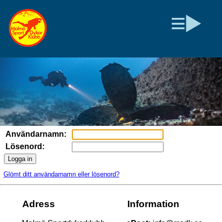
Användarnamn:
Lösenord:
Logga in
Glömt ditt användarnamn eller lösenord?
Adress
Information