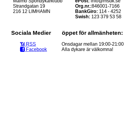
Malmö Sportdykarklubb
ePost:
info@msdk.se
Strandgatan 19
Org.nr.:
846001-7166
216 12 LIMHAMN
BankGiro:
114 - 4252
Swish:
123 379 53 58
Sociala Medier
öppet för allmänheten:
📶‭ RSS
Onsdagar mellan 19:00-21:00
f
Facebook
Alla dykare är välkomna!