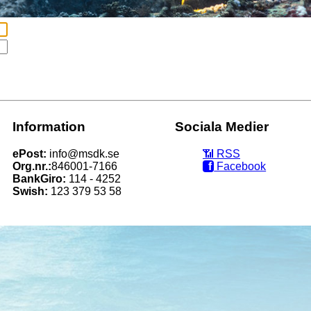
Information
Sociala Medier
ePost:
info@msdk.se
📶‭ RSS
Org.nr.:
846001-7166
f
Facebook
BankGiro:
114 - 4252
Swish:
123 379 53 58