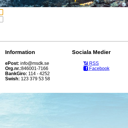
Information
Sociala Medier
ePost:
info@msdk.se
📶‭ RSS
Org.nr.:
846001-7166
f
Facebook
BankGiro:
114 - 4252
Swish:
123 379 53 58